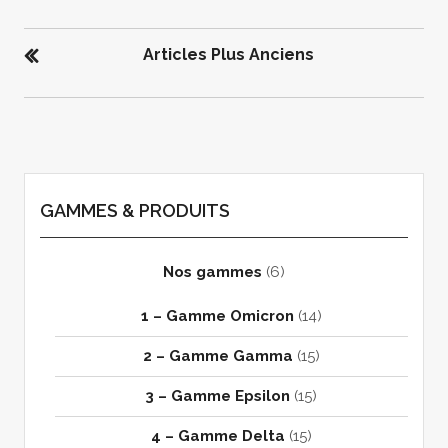
N
A
Articles Plus Anciens
V
I
G
A
T
I
GAMMES & PRODUITS
O
N
Nos gammes
(6)
D
E
1 – Gamme Omicron
(14)
S
2 – Gamme Gamma
(15)
A
R
3 – Gamme Epsilon
(15)
T
4 – Gamme Delta
(15)
I