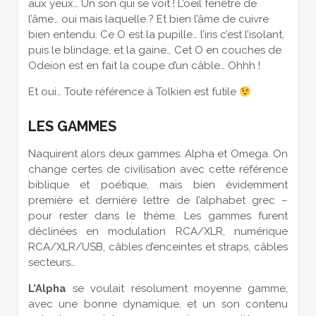
aux yeux… Un son qui se voit ! L’oeil fenêtre de
l’âme… oui mais laquelle ? Et bien l’âme de cuivre
bien entendu. Ce O est la pupille… l’iris c’est l’isolant,
puis le blindage, et la gaine… Cet O en couches de
Odeion est en fait la coupe d’un câble… Ohhh !
Et oui… Toute référence à Tolkien est futile
LES GAMMES
Naquirent alors deux gammes. Alpha et Omega. On
change certes de civilisation avec cette référence
biblique et poétique, mais bien évidemment
première et dernière lettre de l’alphabet grec –
pour rester dans le thème. Les gammes furent
déclinées en modulation RCA/XLR, numérique
RCA/XLR/USB, câbles d’enceintes et straps, câbles
secteurs…
L’Alpha
se voulait résolument moyenne gamme,
avec une bonne dynamique, et un son contenu