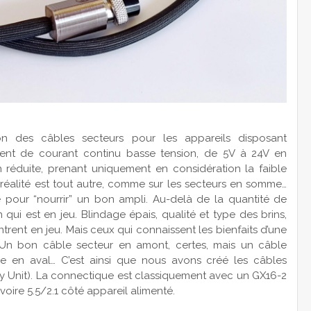
ion des câbles secteurs pour les appareils disposant
ouvent de courant continu basse tension, de 5V à 24V en
n réduite, prenant uniquement en considération la faible
 réalité est tout autre, comme sur les secteurs en somme…
e pour “nourrir” un bon ampli. Au-delà de la quantité de
on qui est en jeu. Blindage épais, qualité et type des brins,
ent en jeu. Mais ceux qui connaissent les bienfaits d’une
. Un bon câble secteur en amont, certes, mais un câble
le en aval… C’est ainsi que nous avons créé les câbles
y Unit). La connectique est classiquement avec un GX16-2
voire 5.5/2.1 côté appareil alimenté.