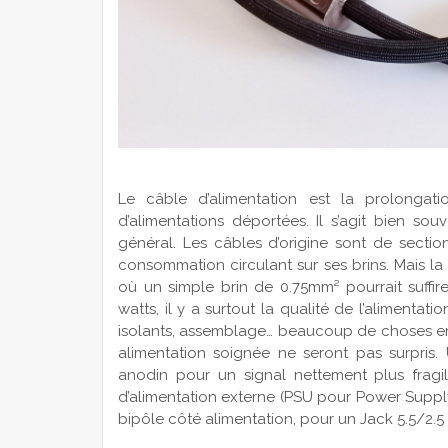
Le câble d’alimentation est la prolongat
d’alimentations déportées. Il s’agit bien s
général. Les câbles d’origine sont de sectio
consommation circulant sur ses brins. Mais la
où un simple brin de 0.75mm² pourrait suffir
watts, il y a surtout la qualité de l’alimentati
isolants, assemblage… beaucoup de choses entr
alimentation soignée ne seront pas surpris
anodin pour un signal nettement plus fragi
d’alimentation externe (PSU pour Power Suppl
bipôle côté alimentation, pour un Jack 5.5/2.5 