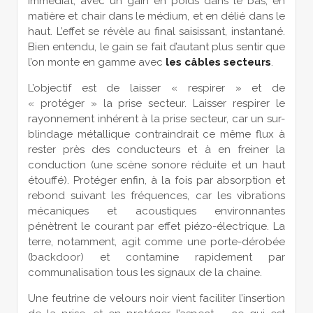
immédiat, avec un gain en poids dans le bas, en
matière et chair dans le médium, et en délié dans le
haut. L’effet se révèle au final saisissant, instantané.
Bien entendu, le gain se fait d’autant plus sentir que
l’on monte en gamme avec
les câbles secteurs
.
L’objectif est de laisser « respirer » et de
« protéger » la prise secteur. Laisser respirer le
rayonnement inhérent à la prise secteur, car un sur-
blindage métallique contraindrait ce même flux à
rester près des conducteurs et à en freiner la
conduction (une scène sonore réduite et un haut
étouffé). Protéger enfin, à la fois par absorption et
rebond suivant les fréquences, car les vibrations
mécaniques et acoustiques environnantes
pénètrent le courant par effet piézo-électrique. La
terre, notamment, agit comme une porte-dérobée
(backdoor) et contamine rapidement par
communalisation tous les signaux de la chaine.
Une feutrine de velours noir vient faciliter l’insertion