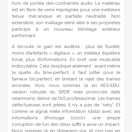
hors de portée des contraintes audio. Le matériau
est en fibre de verre imprégnée pour une meilleure
tenue mécanique et parfaite neutralité. Non
extensible, son maillage serré allié à ses propriétés
participe à un nouveau blindage extérieur
performant.
À l’écoute, le gain est audible : plus de fluidité,
moins d’artefacts « digitaux », un meilleur équilibre
tonal, plus d’informations. En bref, une musicalité
indiscutable. Cela s’explique aisément : avant même
la quête du time-perfect, il faut lutter pour le
fameux bit-perfect, en limitant le rejet des trames
erronées. Hors, nous sommes là en AES-EBU,
version robuste du SPDIF mais protocole daté
néanmoins, dérivé de l’I2S professionnel. Les trames
défectueuses sont jetées. Il n’y a pas de “retry”. Et
comme le signal mêle information (data) avec les
informations d’horloge (clock), une simple
corruption de l’un des d’eux suffit à avoir un impact.
Nous sommes là en streaming pur, et non pas en