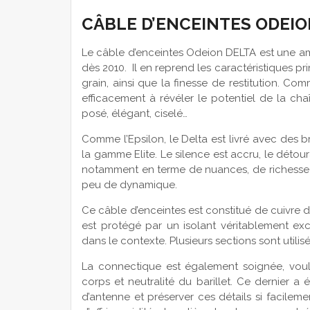
CÂBLE D’ENCEINTES ODEI
Le câble d’enceintes Odeion DELTA est une am
dès 2010. Il en reprend les caractéristiques pr
grain, ainsi que la finesse de restitution. C
efficacement à révéler le potentiel de la cha
posé, élégant, ciselé…
Comme l’Epsilon, le Delta est livré avec des b
la gamme Elite. Le silence est accru, le détour
notamment en terme de nuances, de richesse 
peu de dynamique.
Ce câble d’enceintes est constitué de cuivre de
est protégé par un isolant véritablement exc
dans le contexte. Plusieurs sections sont util
La connectique est également soignée, voulu
corps et neutralité du barillet. Ce dernier a 
d’antenne et préserver ces détails si facile