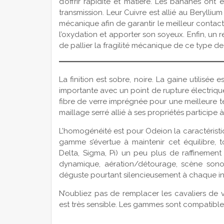
d’offrir rapidité et matière. Les bananes ont 
transmission. Leur Cuivre est allié au Berylli
mécanique afin de garantir le meilleur contact
l’oxydation et apporter son soyeux. Enfin, un r
de pallier la fragilité mécanique de ce type d
La finition est sobre, noire. La gaine utilisée 
importante avec un point de rupture électriqu
fibre de verre imprégnée pour une meilleure t
maillage serré allié à ses propriétés participe
L’homogénéité est pour Odeion la caractéris
gamme s’évertue à maintenir cet équilibre, 
Delta, Sigma, Pi) un peu plus de raffinemen
dynamique, aération/détourage, scène sonore
déguste pourtant silencieusement à chaque ins
N’oubliez pas de remplacer les cavaliers de 
est très sensible. Les gammes sont compatibles