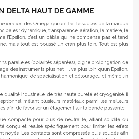
ON DELTA HAUT DE GAMME
élioration des Omega qui ont fait le succès de la marque
incipales : dynamique, transparence, aération, la matière, le
omme l’Epsilon, c’est un câble qui ne compense pas et tend
îne, mais tout est poussé un cran plus loin. Tout est plus
rins parallèles (polarités séparées), digne prolongation de
age des instruments plus net. Il va plus loin qu’un Epsilon,
harmonique, de spacialisation et détourage… et même un
 qualité industrielle, de très haute pureté et cryogénisé. Il
eptionnel mêlant plusieurs matériaux parmi les meilleurs
isées afin de favoriser un étagement sur la bande passante.
e compacte pour plus de neutralité, alliant solidité du
été conçu et réalisé spécifiquement pour limiter les effets
ment noyés. Les contacts sont compressés puis soudés afin