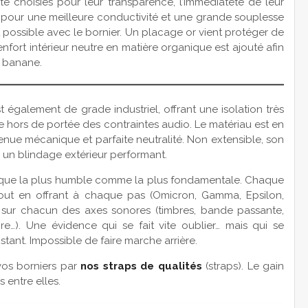
été choisies pour leur transparence, l’immédiateté de leur
um pour une meilleure conductivité et une grande souplesse
 possible avec le bornier. Un placage or vient protéger de
enfort intérieur neutre en matière organique est ajouté afin
e banane.
est également de grade industriel, offrant une isolation très
e hors de portée des contraintes audio. Le matériau est en
enue mécanique et parfaite neutralité. Non extensible, son
 à un blindage extérieur performant.
tique la plus humble comme la plus fondamentale. Chaque
tout en offrant à chaque pas (Omicron, Gamma, Epsilon,
t sur chacun des axes sonores (timbres, bande passante,
…). Une évidence qui se fait vite oublier… mais qui se
tant. Impossible de faire marche arrière.
vos borniers par
nos straps de qualités
(straps). Le gain
 entre elles.