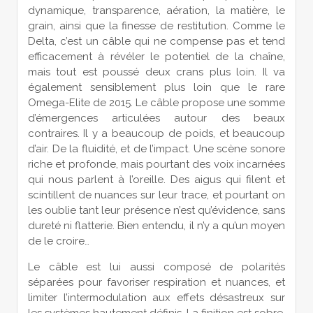
dynamique, transparence, aération, la matière, le
grain, ainsi que la finesse de restitution. Comme le
Delta, c’est un câble qui ne compense pas et tend
efficacement à révéler le potentiel de la chaîne,
mais tout est poussé deux crans plus loin. Il va
également sensiblement plus loin que le rare
Omega-Elite de 2015. Le câble propose une somme
d’émergences articulées autour des beaux
contraires. Il y a beaucoup de poids, et beaucoup
d’air. De la fluidité, et de l’impact. Une scène sonore
riche et profonde, mais pourtant des voix incarnées
qui nous parlent à l’oreille. Des aigus qui filent et
scintillent de nuances sur leur trace, et pourtant on
les oublie tant leur présence n’est qu’évidence, sans
dureté ni flatterie. Bien entendu, il n’y a qu’un moyen
de le croire…
Le câble est lui aussi composé de polarités
séparées pour favoriser respiration et nuances, et
limiter l’intermodulation aux effets désastreux sur
les systèmes hautement définis. La finition est sobre,